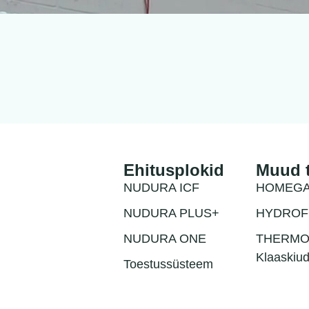
Ehitusplokid
Muud 
NUDURA ICF
HOMEG
NUDURA PLUS+
HYDRO
NUDURA ONE
THERM
Klaaskiu
Toestussüsteem