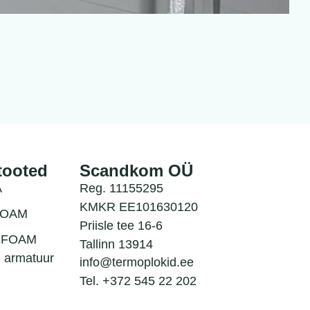
tooted
Scandkom OÜ
A
Reg. 11155295
KMKR EE101630120
FOAM
Priisle tee 16-6
OFOAM
Tallinn 13914
d armatuur
info@termoplokid.ee
Tel. +372 545 22 202