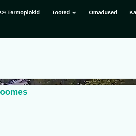
® Termoplokid
Tooted
Omadused
Ka
neid eelistada?
 Soomes