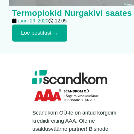
Termoplokid Nurgakivi saates
juuni 29, 2020
12:05
Loe postitust →
Scandkom OÜ-le on antud kõrgeim
krediidireiting AAA. Oleme
usaldusväärne partner! Bisnode