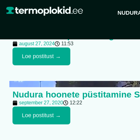
Nudura blogi
NUDURA
Mis on termoplokid ning miks 
august 27, 2024
11:53
Loe postitust →
Nudura hoonete püstitamine
september 27, 2020
12:22
Loe postitust →