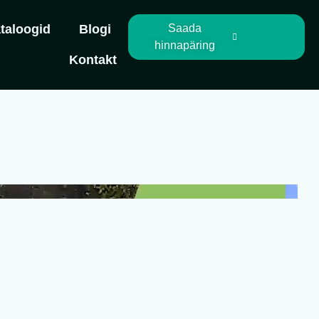
taloogid
Blogi
Saada
hinnapäring
Kontakt