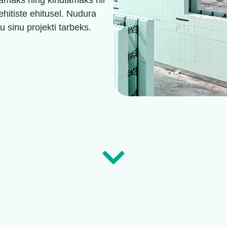
amaks ning kindlamaks nii
hitiste ehitusel. Nudura
u sinu projekti tarbeks.