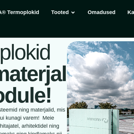
® Termoplokid
Tooted
Omadused
Ka
plokid
materjal
odule!
teemid ning materjalid, mis
kui kunagi varem! Meie
tajatel, arhitektidel ning