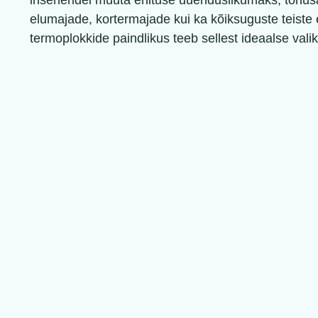
inseneridel muuta ehituse uuenduslikumaks, tõhus
elumajade, kortermajade kui ka kõiksuguste teiste e
termoplokkide paindlikus teeb sellest ideaalse valik