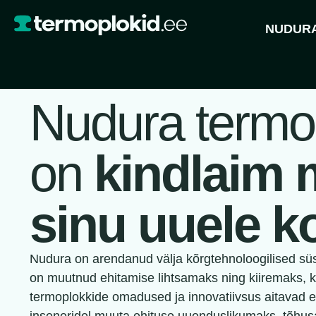
NUDURA
Nudura termo
on
kindlaim 
sinu uuele k
Nudura on arendanud välja kõrgtehnoloogilised süs
on muutnud ehitamise lihtsamaks ning kiiremaks, 
termoplokkide omadused ja innovatiivsus aitavad ehi