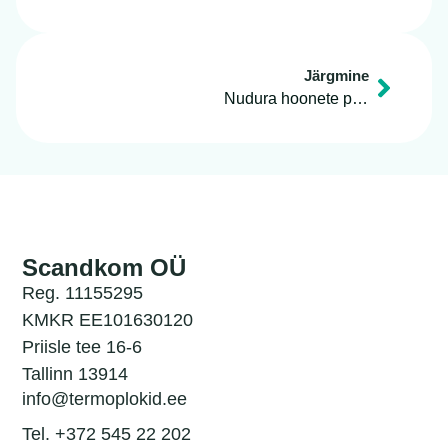
Järgmine
Nudura hoonete püstitamine Soomes
Scandkom OÜ
Reg. 11155295
KMKR EE101630120
Priisle tee 16-6
Tallinn 13914
info@termoplokid.ee
Tel. +372 545 22 202