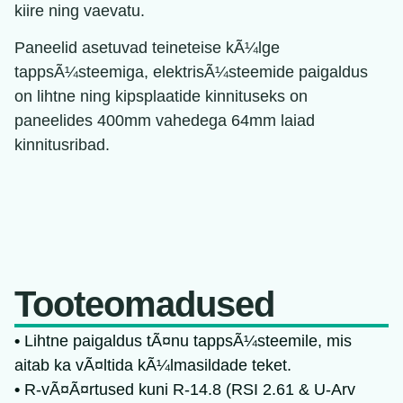
kiire ning vaevatu.
Paneelid asetuvad teineteise kÃ¼lge
tappsÃ¼steemiga, elektrisÃ¼steemide paigaldus
on lihtne ning kipsplaatide kinnituseks on
paneelides 400mm vahedega 64mm laiad
kinnitusribad.
Tooteomadused
•
Lihtne paigaldus tÃ¤nu tappsÃ¼steemile, mis
aitab ka vÃ¤ltida kÃ¼lmasildade teket.
•
R-vÃ¤Ã¤rtused kuni R-14.8 (RSI 2.61 & U-Arv