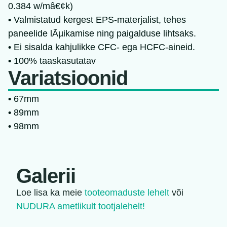
0.384 w/mâ€¢k)
•
Valmistatud kergest EPS-materjalist, tehes
paneelide lÃµikamise ning paigalduse lihtsaks.
•
Ei sisalda kahjulikke CFC- ega HCFC-aineid.
•
100% taaskasutatav
Variatsioonid
•
67mm
•
89mm
•
98mm
Galerii
Loe lisa ka meie
tooteomaduste lehelt
või
NUDURA ametlikult tootjalehelt!