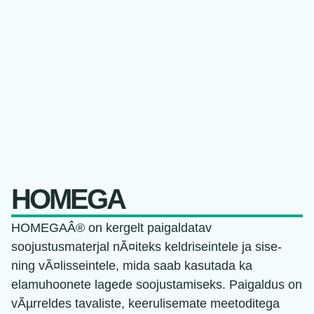
HOMEGA
HOMEGAÂ® on kergelt paigaldatav
soojustusmaterjal nÃ¤iteks keldriseintele ja sise-
ning vÃ¤lisseintele, mida saab kasutada ka
elamuhoonete lagede soojustamiseks. Paigaldus on
vÃµrreldes tavaliste, keerulisemate meetoditega