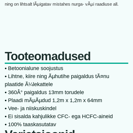
ning on lihtsalt lÃµigatav mistahes nurga- vÃµi raadiuse all.
Tooteomadused
•
Betoonialune soojustus
•
Lihtne, kiire ning Ãµhutihe paigaldus tÃ¤nu
plaatide Ã¼lekattele
•
360Â° paigaldus 13mm torudele
•
Plaadi mÃµÃµdud 1,2m x 1,2m x 64mm
•
Vee- ja niiskuskindel
•
Ei sisalda kahjulikke CFC- ega HCFC-aineid
•
100% taaskasutatav