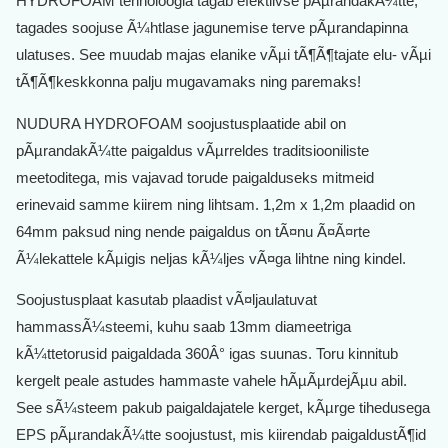
HYDROFOAM tehnoloogia tagab efektiivse pÃµrandakÃ¼tte,
tagades soojuse Ã¼htlase jagunemise terve pÃµrandapinna
ulatuses. See muudab majas elanike vÃµi tÃ¶Ã¶tajate elu- vÃµi
tÃ¶Ã¶keskkonna palju mugavamaks ning paremaks!
NUDURA HYDROFOAM soojustusplaatide abil on
pÃµrandakÃ¼tte paigaldus vÃµrreldes traditsiooniliste
meetoditega, mis vajavad torude paigalduseks mitmeid
erinevaid samme kiirem ning lihtsam. 1,2m x 1,2m plaadid on
64mm paksud ning nende paigaldus on tÃ¤nu Ã¤Ã¤rte
Ã¼lekattele kÃµigis neljas kÃ¼ljes vÃ¤ga lihtne ning kindel.
Soojustusplaat kasutab plaadist vÃ¤ljaulatuvat
hammassÃ¼steemi, kuhu saab 13mm diameetriga
kÃ¼ttetorusid paigaldada 360Â° igas suunas. Toru kinnitub
kergelt peale astudes hammaste vahele hÃµÃµrdejÃµu abil.
See sÃ¼steem pakub paigaldajatele kerget, kÃµrge tihedusega
EPS pÃµrandakÃ¼tte soojustust, mis kiirendab paigaldustÃ¶id