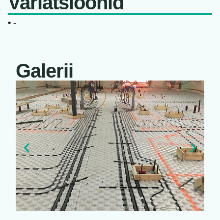
Variatsioonid
•
-
Galerii