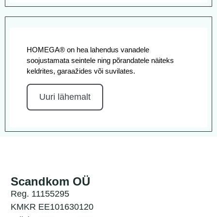
HOMEGA® on hea lahendus vanadele
soojustamata seintele ning põrandatele näiteks
keldrites, garaažides või suvilates.
Uuri lähemalt
Scandkom OÜ
Reg. 11155295
KMKR EE101630120