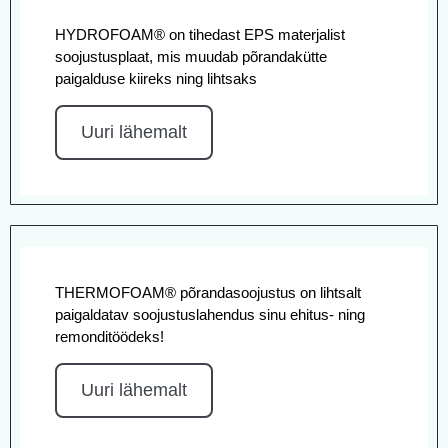
HYDROFOAM® on tihedast EPS materjalist
soojustusplaat, mis muudab põrandakütte
paigalduse kiireks ning lihtsaks
Uuri lähemalt
THERMOFOAM® põrandasoojustus on lihtsalt
paigaldatav soojustuslahendus sinu ehitus- ning
remonditöödeks!
Uuri lähemalt